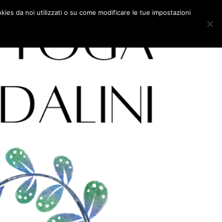
okies da noi utilizzati o su come modificare le tue impostazioni