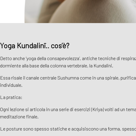
Yoga Kundalinī.. cos’è?
Detto anche ‘yoga della consapevolezza’, antiche tecniche di respirazio
dormiente alla base della colonna vertebrale, la Kundalini.
Essa risale il canale centrale Sushumna come in una spirale, purifican
individuale.
La pratica:
Ogni lezione si articola in una serie di esercizi (Kriya) volti ad un t
meditazione finale.
Le posture sono spesso statiche e acquisiscono una forma, spesso da