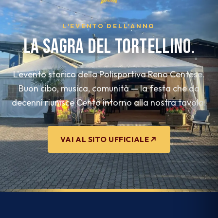
L'EVENTO DELL'ANNO
LA SAGRA DEL TORTELLINO.
L'evento storico della Polisportiva Reno Centese.
Buon cibo, musica, comunità — la festa che da
decenni riunisce Cento intorno alla nostra tavola.
VAI AL SITO UFFICIALE