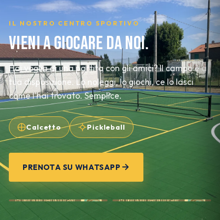
IL NOSTRO CENTRO SPORTIVO
VIENI A GIOCARE DA NOI.
Hai voglia di una partita con gli amici? Il campo è a
tua disposizione. Lo noleggi, lo giochi, ce lo lasci
come l'hai trovato. Semplice.
Calcetto
Pickleball
PRENOTA SU WHATSAPP