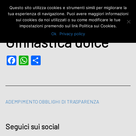
Skip
Polisportiva Reno Centese - Condivisione, divertimento e passione
Questo sito utilizza cookies e strumenti simili per migliorare la
to
content
tua esperienza di navigazione. Puoi avere maggiori informazioni
Menu
sui cookies da noi utilizzati o su come modificare le tue
impostazioni premendo sul link Politica sui Cookies.
Ok
Privacy policy
Ginnastica dolce
Facebook
WhatsApp
Condividi
ADEMPIMENTO OBBLIGHI DI TRASPARENZA
Seguici sui social